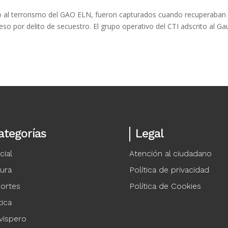
o al terrorismo del GAO ELN, fueron capturados cuando recuperaban 
so por delito de secuestro. El grupo operativo del CTI adscrito al Ga
ategorías
Legal
cial
Atención al ciudadano
tura
Política de privacidad
ortes
Política de Cookies
tica
vispero