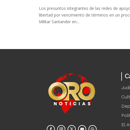
Los presuntos integrantes de las redes de apoy
libertad por vencimiento de términos en un proce
Militar Santander en...
C
Judi
Cul
Dep
Polí
El A