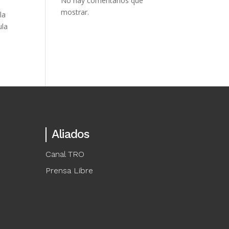
No hay comentarios que
mostrar.
la
ula
Aliados
Canal TRO
Prensa Libre