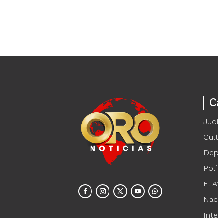
C
Judi
Cul
Dep
Polí
El A
Nac
Inte