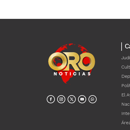
C
Judi
Cul
Dep
Polí
El A
Nac
Inte
Áre