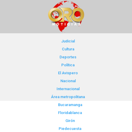
Judicial
Cultura
Deportes
Política
El Avispero
Nacional
Internacional
Área metropolitana
Bucaramanga
Floridablanca
Girón
Piedecuesta