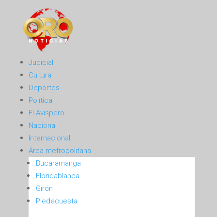
Judicial
Cultura
Deportes
Política
El Avispero
Nacional
Internacional
Área metropolitana
Bucaramanga
Floridablanca
Girón
Piedecuesta