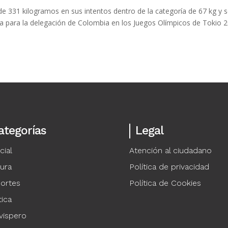
 de 331 kilogramos en sus intentos dentro de la categoría de 67 kg y 
a para la delegación de Colombia en los Juegos Olímpicos de Tokio 2
ategorías
Legal
cial
Atención al ciudadano
tura
Política de privacidad
ortes
Política de Cookies
tica
vispero