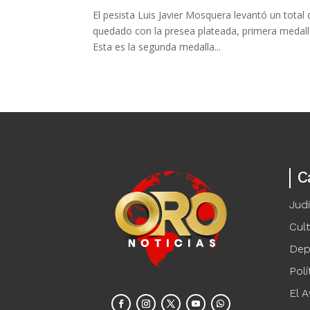
El pesista Luis Javier Mosquera levantó un total
quedado con la presea plateada, primera medall
Esta es la segunda medalla...
C
Judi
Cul
Dep
Polí
El A