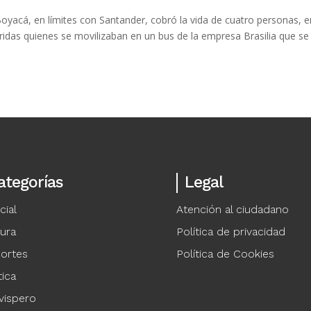
Boyacá, en límites con Santander, cobró la vida de cuatro personas, e
ridas quienes se movilizaban en un bus de la empresa Brasilia que se
ategorías
Legal
cial
Atención al ciudadano
tura
Política de privacidad
ortes
Política de Cookies
tica
vispero