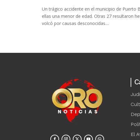
Un trágico accidente en el municipio de Puerto 
ellas una menor de edad. Otras 27 resultaron he
volcó por causas desconocidas....
C
Judi
Cul
Dep
Polí
El A