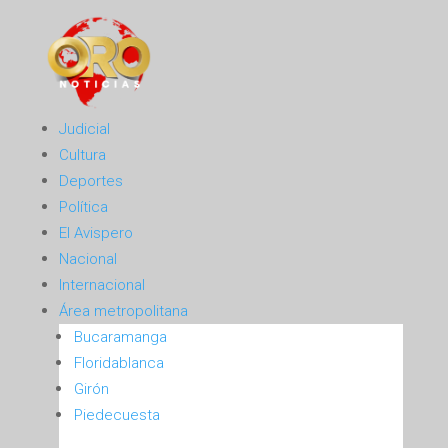
Judicial
Cultura
Deportes
Política
El Avispero
Nacional
Internacional
Área metropolitana
Bucaramanga
Floridablanca
Girón
Piedecuesta