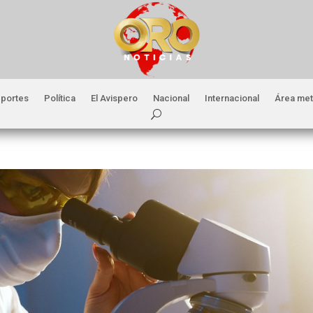
portes
Política
El Avispero
Nacional
Internacional
Área met