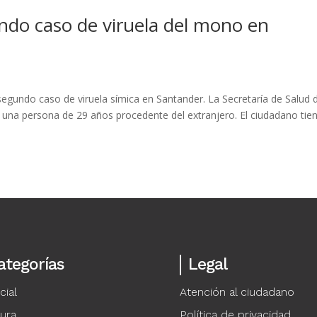
ndo caso de viruela del mono en
l segundo caso de viruela símica en Santander. La Secretaría de Salud 
 una persona de 29 años procedente del extranjero. El ciudadano tien
ategorías
Legal
cial
Atención al ciudadano
tura
Política de privacidad