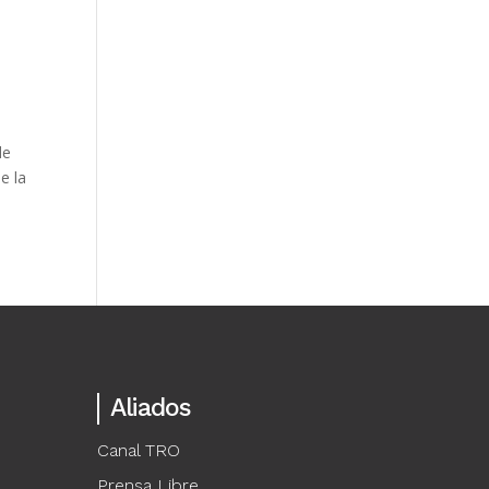
de
e la
Aliados
Canal TRO
Prensa Libre