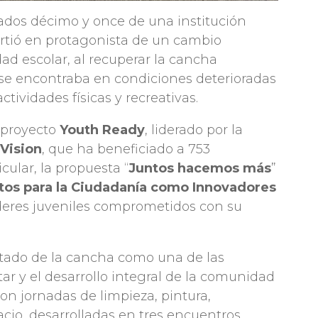
ados décimo y once de una institución
rtió en protagonista de un cambio
ad escolar, al recuperar la cancha
e se encontraba en condiciones deterioradas
ctividades físicas y recreativas.
l proyecto
Youth Ready
, liderado por la
Vision
, que ha beneficiado a 753
cular, la propuesta “
Juntos hacemos más
”
stos para la Ciudadanía como Innovadores
íderes juveniles comprometidos con su
estado de la cancha como una de las
tar y el desarrollo integral de la comunidad
aron jornadas de limpieza, pintura,
cio, desarrolladas en tres encuentros