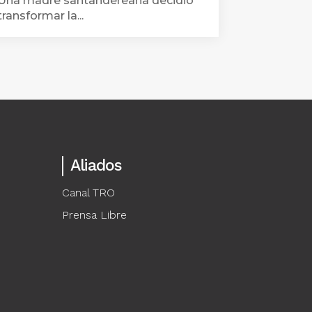
Una madre santandereana decidió
transformar la...
Aliados
Canal TRO
Prensa Libre