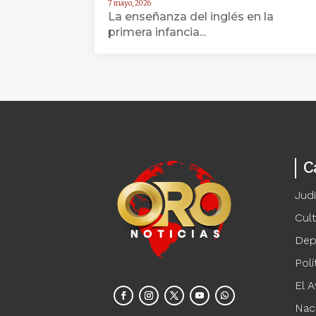
7 mayo, 2026
La enseñanza del inglés en la
primera infancia...
C
Judi
Cul
Dep
Polí
El A
Nac