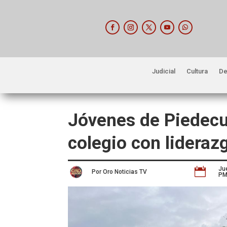
Judicial
Cultura
De
Jóvenes de Piedecu
colegio con lideraz
Ju

Por Oro Noticias TV
P