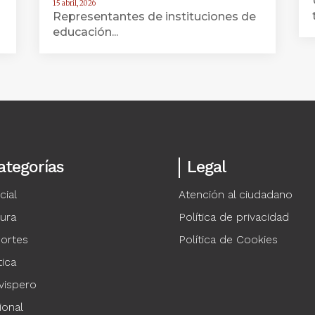
15 abril, 2026
Representantes de instituciones de
educación...
ategorías
Legal
cial
Atención al ciudadano
tura
Política de privacidad
ortes
Política de Cookies
tica
vispero
ional