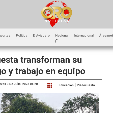
portes
Política
El Avispero
Nacional
Internacional
Área met
esta transforman su
go y trabajo en equipo
|
eves 3 De Julio, 2025 04:20

Educación
Piedecuesta
M