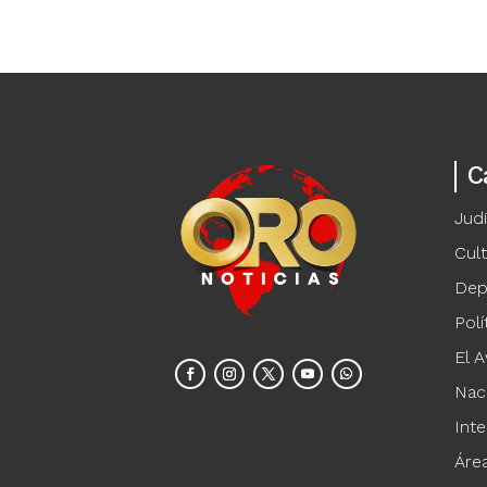
C
Judi
Cul
Dep
Polí
El A
Nac
Inte
Áre