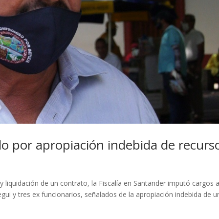
do por apropiación indebida de recurs
y liquidación de un contrato, la Fiscalía en Santander imputó cargos a
gui y tres ex funcionarios, señalados de la apropiación indebida de 