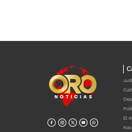
C
Judi
Cul
Dep
Polí
El A
Nac