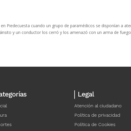
ó en Piedecuesta cuando un grupo de paramédicos se disponían a at
ránsito y un conductor los cerró y los amenazó con un arma de fuego
ategorías
Legal
cial
Atención al ciudadano
tura
Política de privacidad
ortes
Política de Cookies