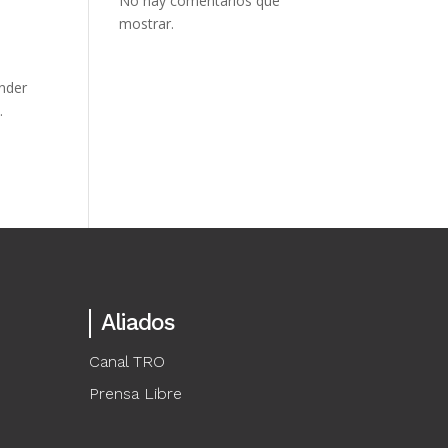
No hay comentarios que
mostrar.
ender
.
Aliados
Canal TRO
Prensa Libre