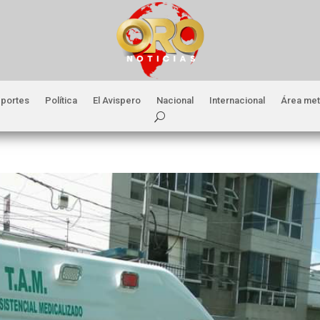
portes
Política
El Avispero
Nacional
Internacional
Área met