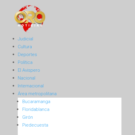
Judicial
Cultura
Deportes
Política
El Avispero
Nacional
Internacional
Área metropolitana
Bucaramanga
Floridablanca
Girón
Piedecuesta