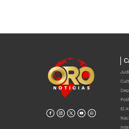
C
Judi
Cul
Dep
Polí
El A
Nac
Inte