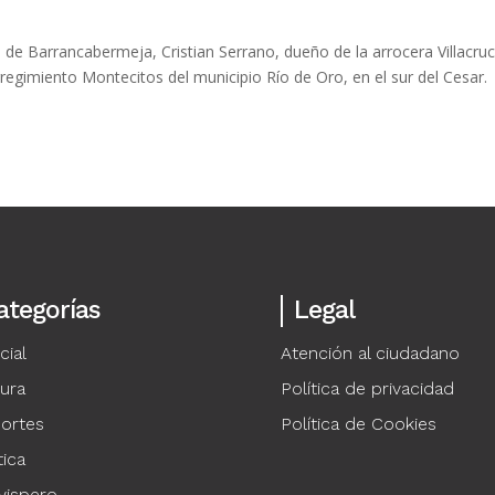
de Barrancabermeja, Cristian Serrano, dueño de la arrocera Villacruc
rregimiento Montecitos del municipio Río de Oro, en el sur del Cesar.
ategorías
Legal
cial
Atención al ciudadano
tura
Política de privacidad
ortes
Política de Cookies
tica
vispero