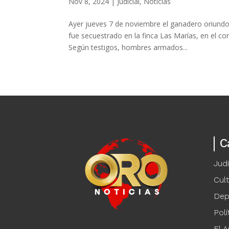
Nov 8, 2024
|
Judicial
,
Noticias
Ayer jueves 7 de noviembre el ganadero oriundo 
fue secuestrado en la finca Las Marías, en el co
Según testigos, hombres armados...
C
Judi
Cul
Dep
Polí
El A