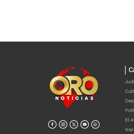
C
Judi
Cul
Dep
Polí
El A
Nac