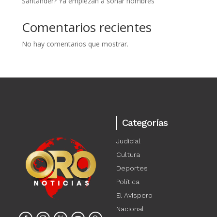
Santander? Ya empiezan a sonar nombres
Comentarios recientes
No hay comentarios que mostrar.
Categorías
Judicial
Cultura
Deportes
Política
El Avispero
Nacional