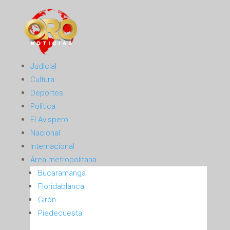
Judicial
Cultura
Deportes
Política
El Avispero
Nacional
Internacional
Área metropolitana
Bucaramanga
Floridablanca
Girón
Piedecuesta