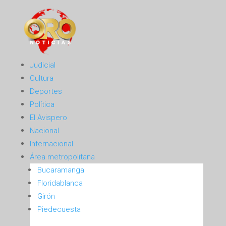
Judicial
Cultura
Deportes
Política
El Avispero
Nacional
Internacional
Área metropolitana
Bucaramanga
Floridablanca
Girón
Piedecuesta