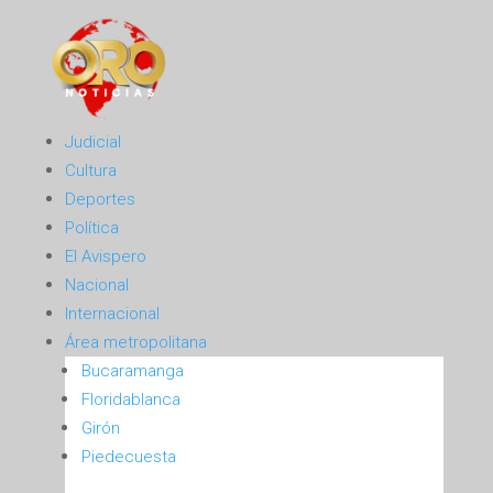
Judicial
Cultura
Deportes
Política
El Avispero
Nacional
Internacional
Área metropolitana
Bucaramanga
Floridablanca
Girón
Piedecuesta