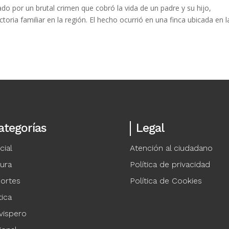
 por un brutal crimen que cobró la vida de un padre y su hijo,
oria familiar en la región. El hecho ocurrió en una finca ubicada en l
ategorías
Legal
cial
Atención al ciudadano
tura
Política de privacidad
ortes
Política de Cookies
tica
vispero