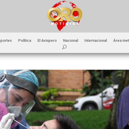
portes
Política
El Avispero
Nacional
Internacional
Área met