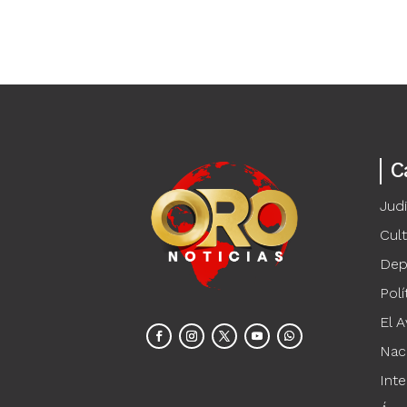
C
Judi
Cul
Dep
Polí
El A
Nac
Inte