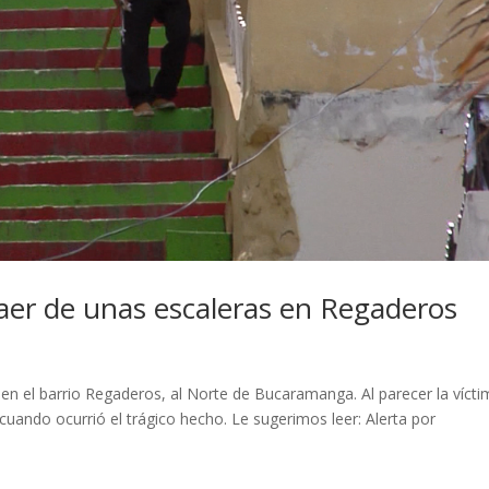
aer de unas escaleras en Regaderos
en el barrio Regaderos, al Norte de Bucaramanga. Al parecer la víct
cuando ocurrió el trágico hecho. Le sugerimos leer: Alerta por