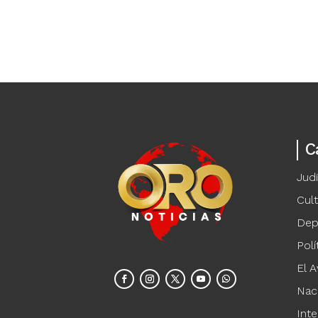
C
Judi
Cul
Dep
Polí
El A
Nac
Inte