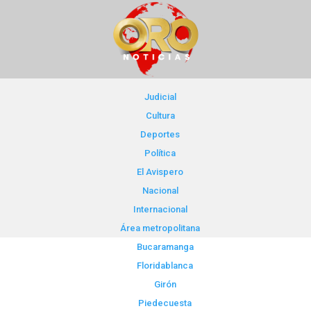
Judicial
Cultura
Deportes
Política
El Avispero
Nacional
Internacional
Área metropolitana
Bucaramanga
Floridablanca
Girón
Piedecuesta