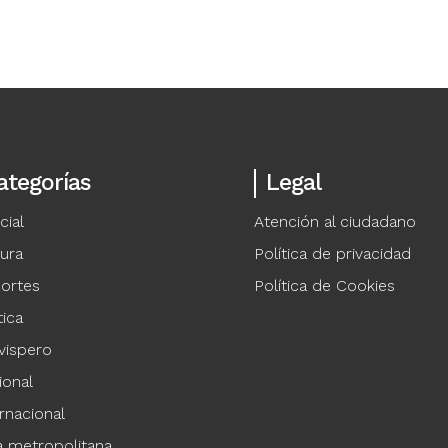
ategorías
Legal
cial
Atención al ciudadano
tura
Política de privacidad
ortes
Política de Cookies
tica
vispero
ional
rnacional
a metropolitana