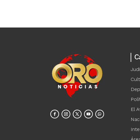
C
Judi
Cul
Dep
Polí
El A
Nac
Inte
Áre