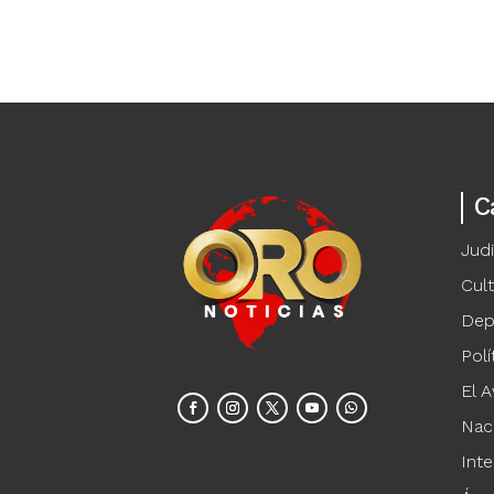
C
Judi
Cul
Dep
Polí
El A
Nac
Inte