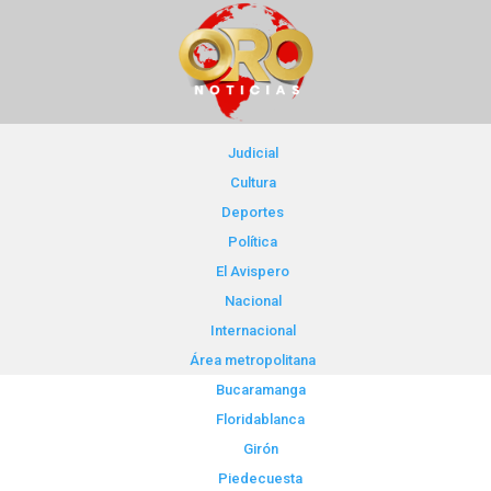
Judicial
Cultura
Deportes
Política
El Avispero
Nacional
Internacional
Área metropolitana
Bucaramanga
Floridablanca
Girón
Piedecuesta